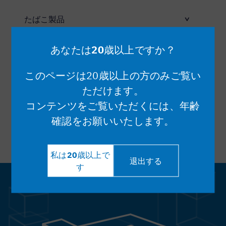
たばこ製品
手巻き用アイテム
あなたは20歳以上ですか？
このページは20歳以上の方のみご覧い
ただけます。
コンテンツをご覧いただくには、年齢
20歳未満の者の喫煙は、法律で禁じられています。
たばこの煙は、周りの人に悪影響を及ぼします。健康増進法で
確認をお願いいたします。
禁じられている場所では喫煙できません。
喫煙は、様々な疾病になる危険性を高め、あなたの健康寿命を
短くするおそれがあります。ニコチンには依存性があります。
私は20歳以上で
退出する
す