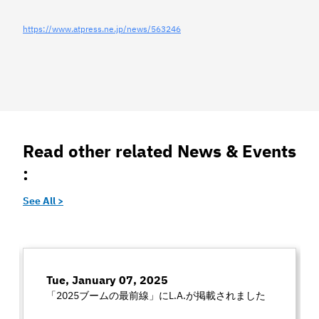
https://www.atpress.ne.jp/news/563246
Read other related News & Events
:
See All >
Tue, January 07, 2025
「2025ブームの最前線」にL.A.が掲載されました